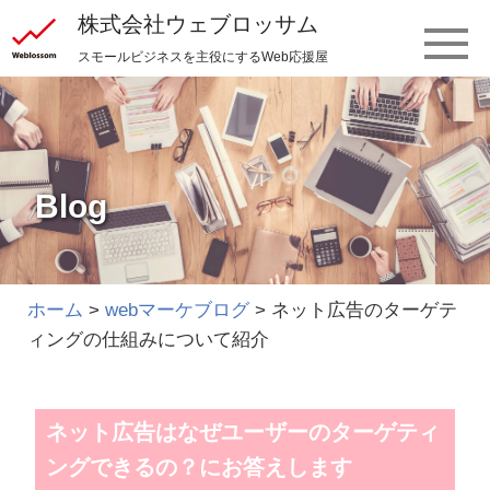
株式会社ウェブロッサム
スモールビジネスを主役にするWeb応援屋
更新日時：2022.08.01
カテゴリー：
webマーケブログ
Blog
ホーム
>
webマーケブログ
>
ネット広告のターゲテ
ィングの仕組みについて紹介
ネット広告はなぜユーザーのターゲティ
ングできるの？にお答えします